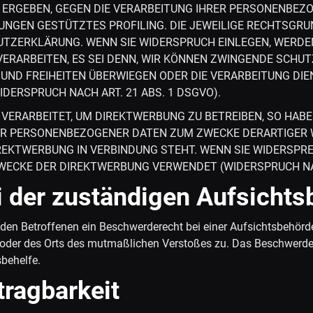
ON ERGEBEN, GEGEN DIE VERARBEITUNG IHRER PERSONENBE
MMUNGEN GESTÜTZTES PROFILING. DIE JEWEILIGE RECHTSGR
UTZERKLÄRUNG. WENN SIE WIDERSPRUCH EINLEGEN, WERDE
RARBEITEN, ES SEI DENN, WIR KÖNNEN ZWINGENDE SCHUT
E UND FREIHEITEN ÜBERWIEGEN ODER DIE VERARBEITUNG D
ERSPRUCH NACH ART. 21 ABS. 1 DSGVO).
ERARBEITET, UM DIREKTWERBUNG ZU BETREIBEN, SO HABEN
ER PERSONENBEZOGENER DATEN ZUM ZWECKE DERARTIGER W
DIREKTWERBUNG IN VERBINDUNG STEHT. WENN SIE WIDERSP
ECKE DER DIREKTWERBUNG VERWENDET (WIDERSPRUCH NACH
i der zuständigen Aufsichts
den Betroffenen ein Beschwerderecht bei einer Aufsichtsbehörde
s oder des Orts des mutmaßlichen Verstoßes zu. Das Beschwerde
sbehelfe.
rag­barkeit