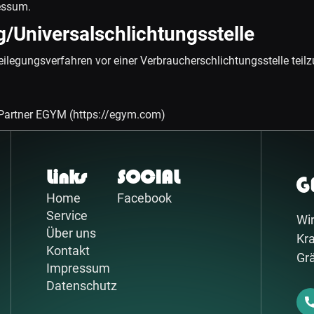
essum.
g/Universalschlichtungsstelle
itbeilegungsverfahren vor einer Verbraucherschlichtungsstelle tei
Partner EGYM (https://egym.com)
Links
SOCIAL
Home
Facebook
Service
Wir
Über uns
Kra
Kontakt
Gr
Impressum
Datenschutz